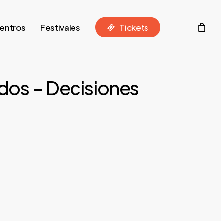
entros
Festivales
T
i
c
k
e
t
s
dos – Decisiones