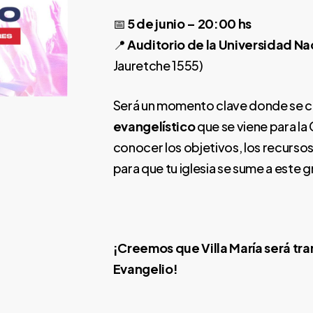
📅
5 de junio – 20:00 hs
📍
Auditorio de la Universidad Nac
Jauretche 1555)
Será un momento clave donde se co
evangelístico
que se viene para l
conocer los objetivos, los recurso
para que tu iglesia se sume a este g
¡Creemos que Villa María será tr
Evangelio!