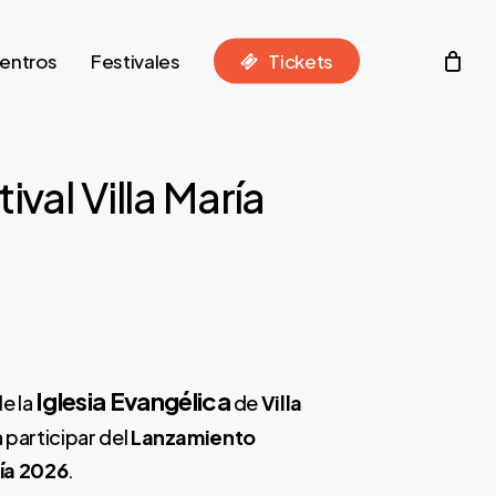
entros
Festivales
T
i
c
k
e
t
s
val Villa María
Iglesia Evangélica
e la
de
Villa
 participar del
Lanzamiento
ría 2026
.