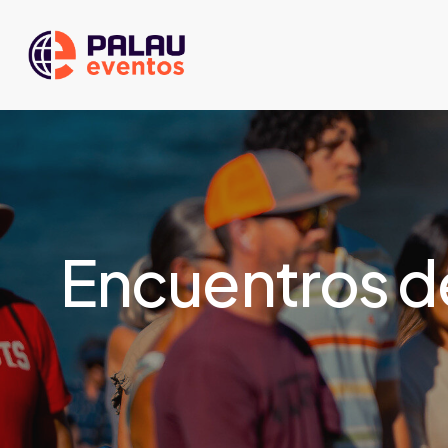
Skip
to
main
content
Encuentros d