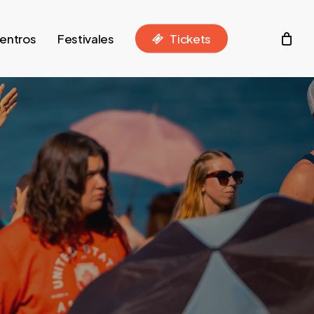
entros
Festivales
T
i
c
k
e
t
s